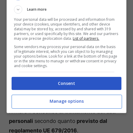
Learn more
Your personal data will be processed and information from
concorrenti Affari tuoi (Giustizia.brescia.it)
your device (cookies, unique identifiers, and other device
data) may be stored by, accessed by and shared with 319
partners, or used specifically by this site. We and our partners
Per essere comunque sempre aggiornati si
may use precise geolocation data.
List of partners.
consiglia di andare sui siti ufficiali citati sopra,
Some vendors may process your personal data on the basis
of legitimate interest, which you can object to by managing
per sapere se si è ancora in tempo per
your options below. Look for a link at the bottom of this page
or in the site menu to manage or withdraw consent in privacy
candidarsi. Il primo requisito per partecipare
and cookie settings.
è l’età: chiaramente bisogna essere
maggiorenni. Quando si invia la candidatura
Consent
occorre inviare i propri dati anagrafici,
Manage options
allegare un breve video di presentazione e
firmare il
consenso al trattamento dei dati
personali
secondo quanto
previsto dal
regolamento UE 679/2016
.