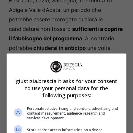
Basilicata, Lazio, Sardegna, Trentino Alto
Adige e Valle d’Aosta, un periodo che
potrebbe essere prorogato qualora le
candidature non fossero
sufficienti a coprire
il fabbisogno del programma
. Al contrario
potrebbe
chiudersi in anticipo
una volta
raggiunto il numero prestabilito.
giustizia.brescia.it asks for your consent
to use your personal data for the
following purposes:
Personalised advertising and content, advertising and
content measurement, audience research and
services development
Store and/or access information on a device