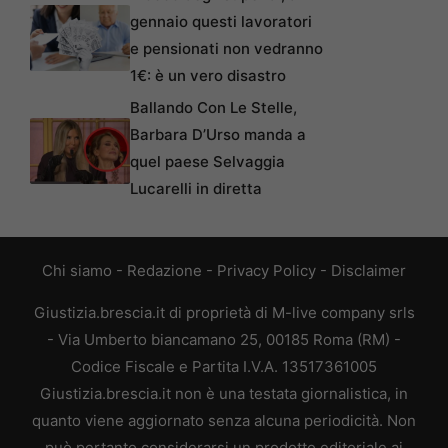
gennaio questi lavoratori
e pensionati non vedranno
1€: è un vero disastro
Ballando Con Le Stelle,
Barbara D’Urso manda a
quel paese Selvaggia
Lucarelli in diretta
Chi siamo
-
Redazione
-
Privacy Policy
-
Disclaimer
Giustizia.brescia.it di proprietà di M-live company srls
- Via Umberto biancamano 25, 00185 Roma (RM) -
Codice Fiscale e Partita I.V.A. 13517361005
Giustizia.brescia.it non è una testata giornalistica, in
quanto viene aggiornato senza alcuna periodicità. Non
può pertanto considerarsi un prodotto editoriale ai