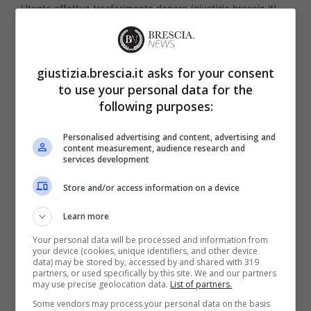
Utente effettua trasferimento denaro (giustizia.brescia.it)
I bonifici istantanei dovranno essere garantiti
su tutti i canali: home banking, sportello,
giustizia.brescia.it asks for your consent
to use your personal data for the
filiali, smartphone e varie App, appoggiandosi
following purposes:
a un nuovo sistema di sicurezza, definito
Verification of Payee, (VoP),
un servizio
Personalised advertising and content, advertising and
content measurement, audience research and
obbligatorio e gratuito
per tutte le banche e
services development
che tutela il cliente da truffe ed errori
Store and/or access information on a device
telematici. L’accredito immediato di denaro,
Learn more
infatti, ha spesso causato problemi e truffe di
Your personal data will be processed and information from
vario genere.
your device (cookies, unique identifiers, and other device
data) may be stored by, accessed by and shared with 319
partners, or used specifically by this site. We and our partners
Bonifico istantaneo, le
may use precise geolocation data.
List of partners.
Some vendors may process your personal data on the basis