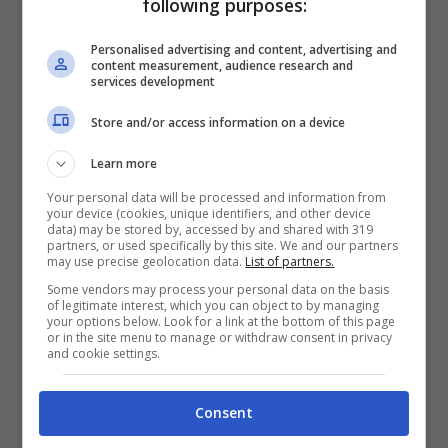
following purposes:
27 Settembre 2025
Personalised advertising and content, advertising and
content measurement, audience research and
services development
Store and/or access information on a device
Learn more
Your personal data will be processed and information from
your device (cookies, unique identifiers, and other device
data) may be stored by, accessed by and shared with 319
partners, or used specifically by this site. We and our partners
may use precise geolocation data.
List of partners.
Some vendors may process your personal data on the basis
of legitimate interest, which you can object to by managing
your options below. Look for a link at the bottom of this page
or in the site menu to manage or withdraw consent in privacy
and cookie settings.
“E’ la nostra Samira”, Stefano si
Consent
lascia andare alla confessione