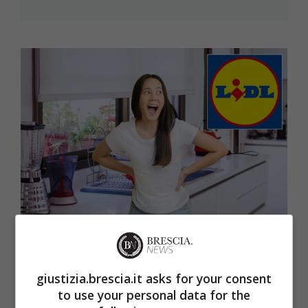
Un sogno per gli italiani, da Lidl
l’elettrodomestico più amato a meno
giustizia.brescia.it asks for your consent
to use your personal data for the
di 35 euro: lo vogliono tutti