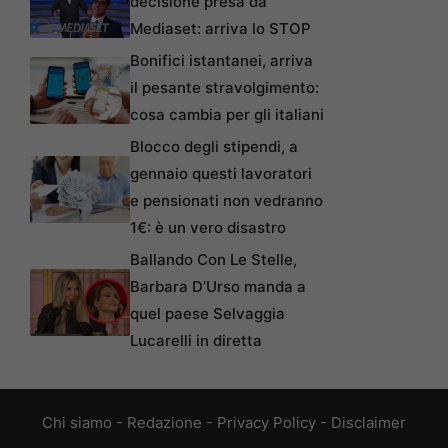
decisione presa da
Mediaset: arriva lo STOP
Bonifici istantanei, arriva
il pesante stravolgimento:
cosa cambia per gli italiani
Blocco degli stipendi, a
gennaio questi lavoratori
e pensionati non vedranno
1€: è un vero disastro
Ballando Con Le Stelle,
Barbara D’Urso manda a
quel paese Selvaggia
Lucarelli in diretta
Chi siamo
-
Redazione
-
Privacy Policy
-
Disclaimer