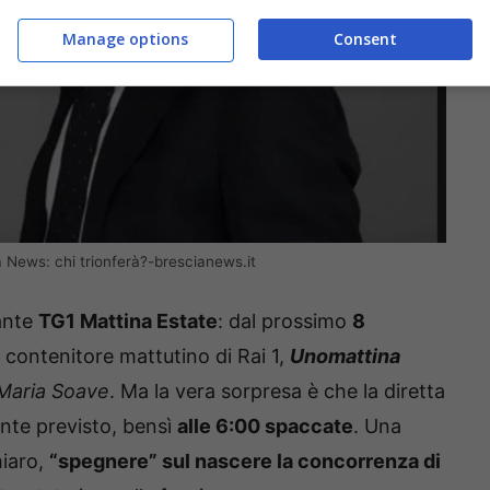
Manage options
Consent
a News: chi trionferà?-brescianews.it
ante
TG1 Mattina Estate
: dal prossimo
8
o contenitore mattutino di Rai 1,
Unomattina
Maria Soave
. Ma la vera sorpresa è che la diretta
ente previsto, bensì
alle 6:00 spaccate
. Una
hiaro,
“spegnere” sul nascere la concorrenza di