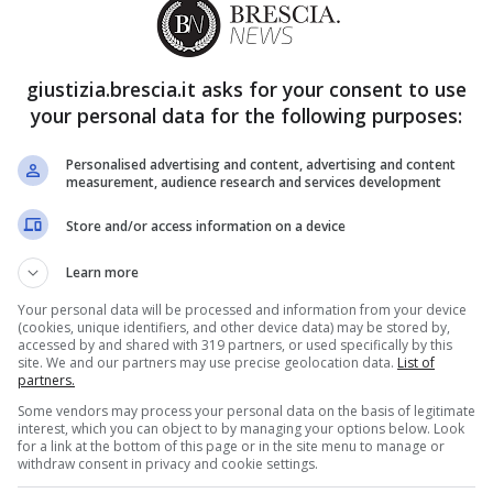
iziata e già
si respira aria di scontro.
Rai e
giustizia.brescia.it asks for your consent to use
avolta lo fanno
all’alba.
Dopo i successi
your personal data for the following purposes:
della Fortuna
, che ha battuto ripetutamente
Personalised advertising and content, advertising and content
 la tv di Stato ha deciso di non restare a
measurement, audience research and services development
che sul fronte del mattino.
Store and/or access information on a device
Learn more
Your personal data will be processed and information from your device
(cookies, unique identifiers, and other device data) may be stored by,
accessed by and shared with 319 partners, or used specifically by this
site. We and our partners may use precise geolocation data.
List of
partners.
Some vendors may process your personal data on the basis of legitimate
interest, which you can object to by managing your options below. Look
for a link at the bottom of this page or in the site menu to manage or
withdraw consent in privacy and cookie settings.