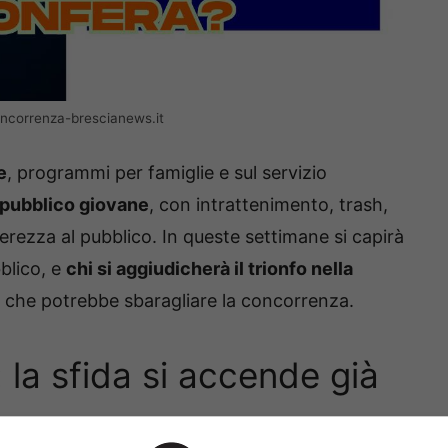
ncorrenza-brescianews.it
e
, programmi per famiglie e sul servizio
 pubblico giovane
, con intrattenimento, trash,
gerezza al pubblico. In queste settimane si capirà
blico, e
chi si aggiudicherà il trionfo nella
che potrebbe sbaragliare la concorrenza.
 la sfida si accende già