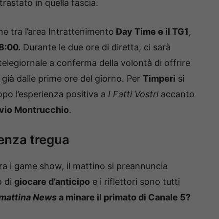
rastato in quella fascia.
ne tra l’area Intrattenimento
Day Time e il TG1
,
 8:00.
Durante le due ore di diretta, ci sarà
telegiornale a conferma della volontà di offrire
già dalle prime ore del giorno. Per
Timperi
si
opo l’esperienza positiva a
I Fatti Vostri
accanto
avio Montrucchio
.
senza tregua
tra i game show, il mattino si preannuncia
o di
giocare d’anticipo
e i riflettori sono tutti
mattina News
a minare il primato di Canale 5?