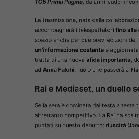
TG5 Prima Pagina
,
da anni leader incont
La trasmissione, nata dalla collaborazio
accompagnerà i telespettatori
fino alle
spazio anche per due brevi edizioni del 
un’informazione costante
e aggiornata 
tratta di una nuova
sfida importante
, d
ad
Anna Falchi
, ruolo che passerà a
Fl
Rai e Mediaset, un duello 
Se la sera è dominata dal testa a testa 
altrettanto competitivo. La Rai ha scelt
puntati su questo debutto:
riuscirà
Uno