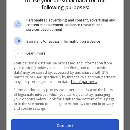
to use your personal data for the
d’Aosta
si voterà il prossimo 28 e 29
following purposes:
settembre, nelle
Marche
chiusura dal 27 al 30
Personalised advertising and content, advertising and
settembre, in
Calabria
votazioni il 5 e il 6
content measurement, audience research and
services development
ottobre, con scuole chiuse dal 4 al 7, mentre
in
Toscana
la chiusura è prevista dall’11 al 14
Store and/or access information on a device
ottobre. Naturalmente, le chiusure
Learn more
coinvolgeranno solo le strutture scolastiche
Your personal data will be processed and information from
utilizzate come sedi di voto.
your device (cookies, unique identifiers, and other device
data) may be stored by, accessed by and shared with 319
partners, or used specifically by this site. We and our partners
may use precise geolocation data.
List of partners.
Gli stop scolastici delle
Some vendors may process your personal data on the basis
of legitimate interest, which you can object to by managing
prossime settimane e i
your options below. Look for a link at the bottom of this page
or in the site menu to manage or withdraw consent in privacy
ponti in programma
and cookie settings.
Tra settembre e ottobre non sono previsti
Consent