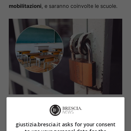
mobilitazioni
, e saranno coinvolte le scuole.
Scuola chiusa (giustizia.brescia.it)
Oltre agli scioperi,
sono previste anche le
giustizia.brescia.it asks for your consent
elezioni
, nelle prossime settimane. In
Valle