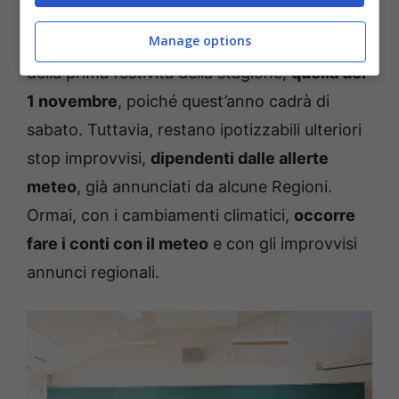
ponti, cosa che invece accadrà più avanti, nei
Manage options
prossimi mesi. Non ci sarà nemmeno il ponte
della prima festività della stagione,
quella del
1 novembre
, poiché quest’anno cadrà di
sabato. Tuttavia, restano ipotizzabili ulteriori
stop improvvisi,
dipendenti dalle allerte
meteo
, già annunciati da alcune Regioni.
Ormai, con i cambiamenti climatici,
occorre
fare i conti con il meteo
e con gli improvvisi
annunci regionali.