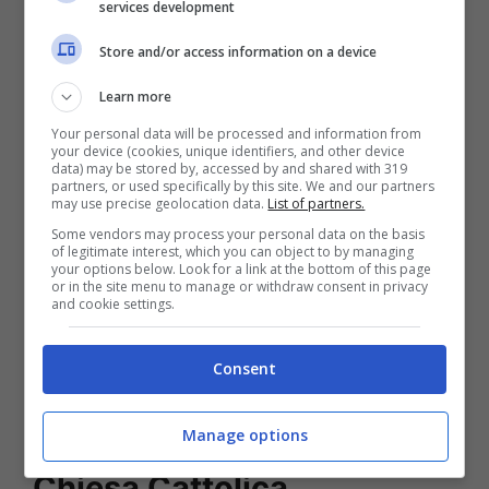
services development
Nel marzo 2019 è divenuto
nunzio in Nuova
Zelanda e delegato apostolico
per varie
Store and/or access information on a device
nazioni del Pacifico, portando il messaggio di
Learn more
Cristo e della Chiesa cattolica in luoghi esotici
Your personal data will be processed and information from
your device (cookies, unique identifiers, and other device
all’estremità del mondo, come Tonga, Samoa
data) may be stored by, accessed by and shared with 319
partners, or used specifically by this site. We and our partners
e le isole Fiji, solo per citarne alcune. Classe
may use precise geolocation data.
List of partners.
1957, laureato in diritto canonico, era stato
Some vendors may process your personal data on the basis
of legitimate interest, which you can object to by managing
ordinato sacerdote nel 1986
e quindi presto
your options below. Look for a link at the bottom of this page
or in the site menu to manage or withdraw consent in privacy
avrebbe celebrato i 40 anni di missione
and cookie settings.
sacerdotale.
Consent
La morte dell’arcivescovo
Manage options
Rugambwa, un vuoto nella
Chiesa Cattolica