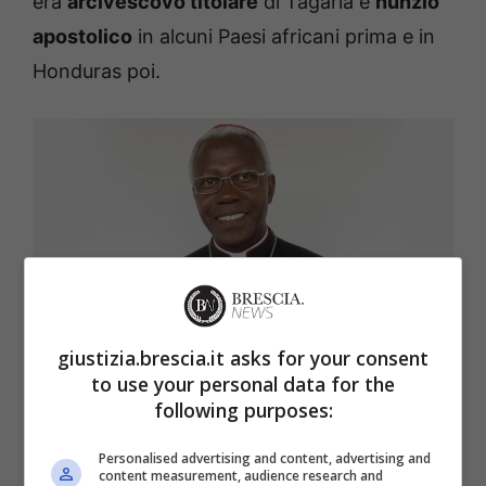
era
arcivescovo titolare
di Tagaria e
nunzio
apostolico
in alcuni Paesi africani prima e in
Honduras poi.
giustizia.brescia.it asks for your consent
to use your personal data for the
following purposes:
Chi era l’arcivescovo Novatus Rugambwa
(GiustiziaBrescia.it)
Personalised advertising and content, advertising and
content measurement, audience research and