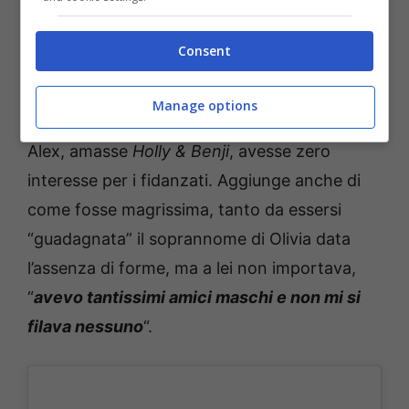
con la tuta, le ginocchia rotte e a giocare a
calcio. A piedi scalzi, arrampicarmi sulle
Consent
rocce
“.
Manage options
Racconta anche di come volesse chiamarsi
Alex, amasse
Holly & Benji
, avesse zero
interesse per i fidanzati. Aggiunge anche di
come fosse magrissima, tanto da essersi
“guadagnata” il soprannome di Olivia data
l’assenza di forme, ma a lei non importava,
“
avevo tantissimi amici maschi e non mi si
filava nessuno
“.