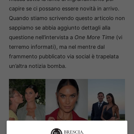
capire se ci possano essere novità in arrivo.
Quando stiamo scrivendo questo articolo non
sappiamo se abbia aggiunto dettagli alla
questione nell’intervista a
One More Time
(vi
terremo informati), ma nel mentre dal
frammento pubblicato via social è trapelata
un’altra notizia bomba.