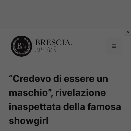
Vai
al
MENU
contenuto
“Credevo di essere un
maschio”, rivelazione
inaspettata della famosa
showgirl