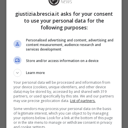
giustizia.brescia.it asks for your consent
to use your personal data for the
following purposes:
Melissa Satta, si confessa a One More Time
(giustizia.brescia.it)
Personalised advertising and content, advertising and
content measurement, audience research and
Casadei fa una domanda alla Satta,
services development
chiedendole se si sente felice dell’essere nata
Store and/or access information on a device
donna. Lei risponde: “
All’inizio no, sarei stata
Learn more
un maschio
“, e continua, “
Anzi io penso di
Your personal data will be processed and information from
essere stata convinta fino ai 15 anni di
your device (cookies, unique identifiers, and other device
data) may be stored by, accessed by and shared with 319
essere un maschio
“. Per i più curiosi, Melissa
partners, or used specifically by this site. We and our partners
may use precise geolocation data.
List of partners.
spiega: “
Mi piaceva fare le cose da maschio,
Some vendors may process your personal data on the basis
mi vestivo da maschio. A un certo punto mi
of legitimate interest, which you can object to by managing
your options below. Look for a link at the bottom of this page
sono tagliata i capelli corti. Io volevo stare
or in the site menu to manage or withdraw consent in privacy
and cookie settings.