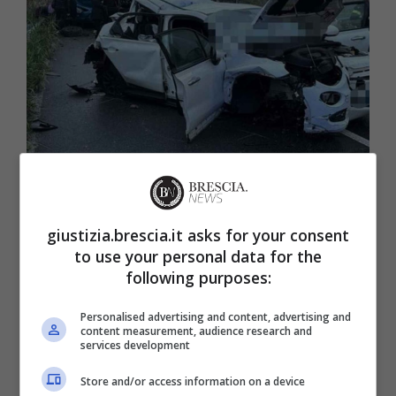
L’incidente in cui ha perso la vita Michela Righetto
(GiustiziaBrescia.it)
giustizia.brescia.it asks for your consent
L’auto si sarebbe poi ribaltata, prima di
to use your personal data for the
ricadere con le ruote sull’asfalto: sul posto
following purposes:
sono arrivati
uomini e mezzi del Suem 118
,
Personalised advertising and content, advertising and
ma purtroppo per Michela Righetto non c’era
content measurement, audience research and
services development
più nulla da fare. Troppo gravi erano infatti i
Store and/or access information on a device
traumi riportati
nell’incidente
, che è