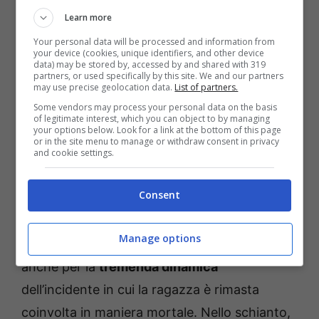
praticamente deceduta sul colpo. Sul luogo
Learn more
dello schianto mortale sono arrivati anche i
Your personal data will be processed and information from
your device (cookies, unique identifiers, and other device
vigili del fuoco
e la
polizia stradale
di Chiari,
data) may be stored by, accessed by and shared with 319
partners, or used specifically by this site. We and our partners
questi ultimi hanno dovuto chiudere la strada
may use precise geolocation data.
List of partners.
al traffico e fare i dovuti rilievi.
Some vendors may process your personal data on the basis
of legitimate interest, which you can object to by managing
your options below. Look for a link at the bottom of this page
or in the site menu to manage or withdraw consent in privacy
Comunità sconvolta per la
and cookie settings.
morte di Michela Righetto
Consent
Il decesso della giovanissima Michela
Manage options
Righetto ha sconvolto Brescia e provincia,
anche per la
tremenda dinamica
dell’incidente in cui la ragazza è rimasta
coinvolta in maniera mortale. Nello schianto,