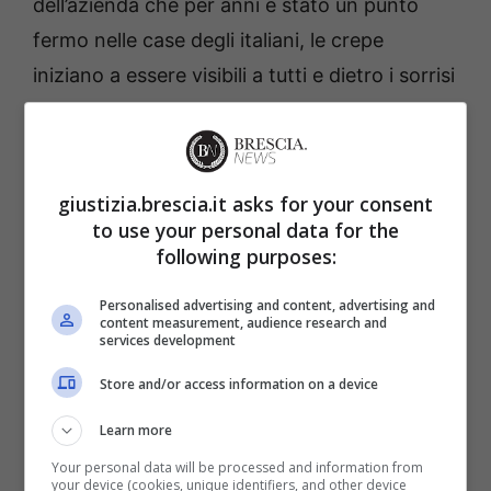
dell’azienda che per anni è stato un punto
fermo nelle case degli italiani, le crepe
iniziano a essere visibili a tutti e dietro i sorrisi
che vediamo in prima serata, possiamo intuire
che
si nasconda più di qualche tensione
.
giustizia.brescia.it asks for your consent
Non è passato poi molto da quando la notizia
to use your personal data for the
dell’abbandono di Amadeus alla Rai ha stupito
following purposes:
i telespettatori, forse gettando le basi per i
Personalised advertising and content, advertising and
dubbi sulla solidità della televisione pubblica.
content measurement, audience research and
services development
Quello che però poteva essere percepito
come un episodio isolato, con il passare del
Store and/or access information on a device
tempo si è trasformato in una prassi. E oggi a
Learn more
distanza di mesi, un altro big della
Your personal data will be processed and information from
your device (cookies, unique identifiers, and other device
conduzione Rai
è pronto a dire addio per