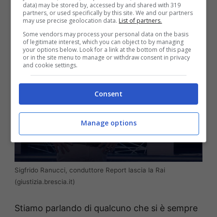
data) may be stored by, accessed by and shared with 319
partners, or used specifically by this site. We and our partners
sempre alla rete
.
may use precise geolocation data.
List of partners.
Some vendors may process your personal data on the basis
of legitimate interest, which you can object to by managing
your options below. Look for a link at the bottom of this page
or in the site menu to manage or withdraw consent in privacy
and cookie settings.
Consent
Manage options
Sigfrido Ranucci, conduttore Report lascia la Rai
(giustizia.brescia.it)
Stiamo parlando di qualcuno che si è sempre