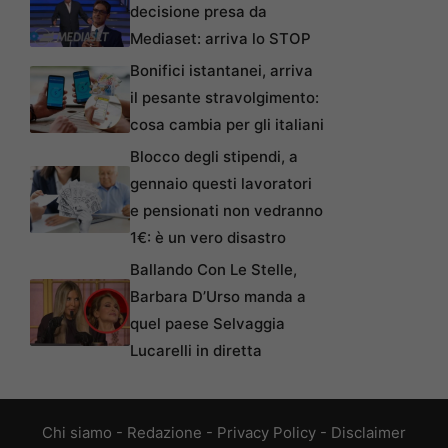
decisione presa da
Mediaset: arriva lo STOP
Bonifici istantanei, arriva
il pesante stravolgimento:
cosa cambia per gli italiani
Blocco degli stipendi, a
gennaio questi lavoratori
e pensionati non vedranno
1€: è un vero disastro
Ballando Con Le Stelle,
Barbara D’Urso manda a
quel paese Selvaggia
Lucarelli in diretta
Chi siamo
-
Redazione
-
Privacy Policy
-
Disclaimer