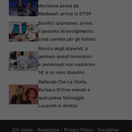
decisione presa da
Mediaset: arriva lo STOP
Bonifici istantanei, arriva
il pesante stravolgimento:
cosa cambia per gli italiani
Blocco degli stipendi, a
gennaio questi lavoratori
e pensionati non vedranno
1€: è un vero disastro
Ballando Con Le Stelle,
Barbara D’Urso manda a
quel paese Selvaggia
Lucarelli in diretta
Chi siamo
-
Redazione
-
Privacy Policy
-
Disclaimer