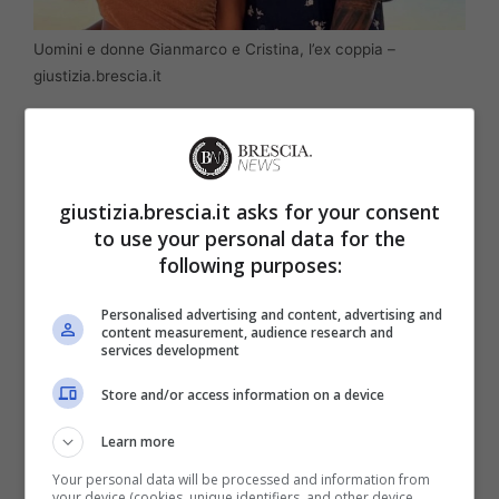
Uomini e donne Gianmarco e Cristina, l’ex coppia –
giustizia.brescia.it
Stiamo parlando della
coppia formata da
Cristina e Gianmarco
, che dopo settimane di
rumors sulla loro rottura, hanno
giustizia.brescia.it asks for your consent
to use your personal data for the
effettivamente confermato di essersi lasciati.
following purposes:
Per farlo hanno utilizzato i
social
, dove sono
attivissimi.
Personalised advertising and content, advertising and
content measurement, audience research and
services development
Secondo alcune voci di corridoi i due si
Store and/or access information on a device
sarebbero lasciati per una
decisione dell’ex
Learn more
tronista
, spinto dal fatto che sua madre e i
Your personal data will be processed and information from
suoi amici non avrebbero
visto di buon
your device (cookies, unique identifiers, and other device