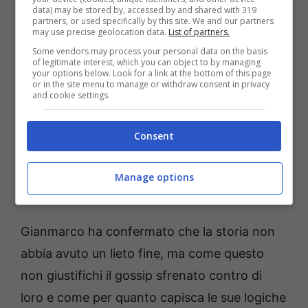
data) may be stored by, accessed by and shared with 319
occhio Cristina
. Intervenuto sui social,
partners, or used specifically by this site. We and our partners
may use precise geolocation data.
List of partners.
Gianmarco ha chiarito le cose,
Some vendors may process your personal data on the basis
confermandosi di essersi lasciato
of legitimate interest, which you can object to by managing
your options below. Look for a link at the bottom of this page
effettivamente con la compagna, ma
or in the site menu to manage or withdraw consent in privacy
and cookie settings.
palesando un certo disappunto per i
presunti
gossip del tutto falsi
che hanno coinvolto la
Consent
sua famiglia e gli amici, sottolineando come
non abbiano nulla a che fare con la sua
Manage options
rottura.
Gianmarco ha confermato che la storia non
abbia avuto un lieto fine, ma come questo
non giustifichi il gossip sfrenato contro di
loro e come per quanto capisca le sue logiche