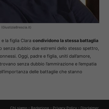
 (GiustiziaBrescia.it)
 e la figlia Clara
condividono la stessa battaglia
no senza dubbio due estremi dello stesso spettro,
essi. Oggi, padre e figlia, uniti dall’amore,
e trovano senza dubbio l’ammirazione e l’empatia
ll’importanza delle battaglie che stanno
Chi siamo
-
Redazione
-
Privacy Policy
-
Disclaimer