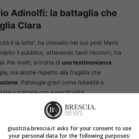
o Adinolfi: la battaglia che
glia Clara
cità è la lotta”, ha chiosato nel suo post Mario
lpito il pubblico, ottenendo tanti riscontri, tra
 Per molti, si tratta di
una testimonianza
lia, ma anche rispetto alla fragilità che
ntazione
. Patologie gravi come l’obesità e
tate o trattate con superficialità.
giustizia.brescia.it asks for your consent to use
your personal data for the following purposes: