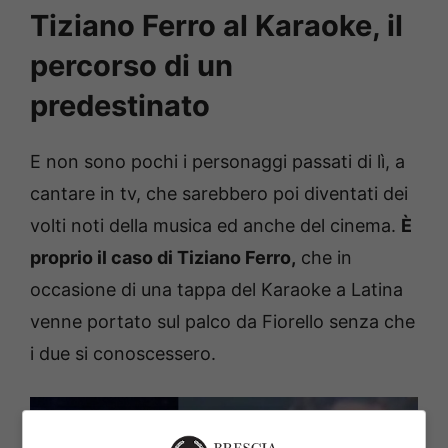
Tiziano Ferro al Karaoke, il
percorso di un
predestinato
E non sono pochi i personaggi passati di lì, a
cantare in tv, che sarebbero poi diventati dei
volti noti della musica ed anche del cinema.
È
proprio il caso di Tiziano Ferro,
che in
occasione di una tappa del Karaoke a Latina
venne portato sul palco da Fiorello senza che
i due si conoscessero.