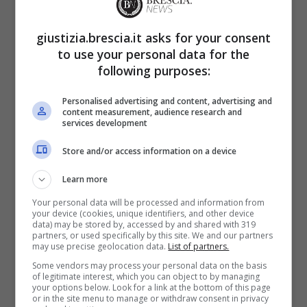
giustizia.brescia.it asks for your consent
to use your personal data for the
following purposes:
Personalised advertising and content, advertising and
content measurement, audience research and
services development
Store and/or access information on a device
E lui cantò, con lunghi capelli ed un fisico del
Learn more
tutto diverso a quello in cui lo abbiamo poi
Your personal data will be processed and information from
your device (cookies, unique identifiers, and other device
visto con “Xdono” nel 2001. Dalla sua
data) may be stored by, accessed by and shared with 319
partners, or used specifically by this site. We and our partners
versione adolescente a quella del famoso
may use precise geolocation data.
List of partners.
brano che lo lanciò nel mondo della musica
Some vendors may process your personal data on the basis
of legitimate interest, which you can object to by managing
italiana ed anche internazionale.
your options below. Look for a link at the bottom of this page
or in the site menu to manage or withdraw consent in privacy