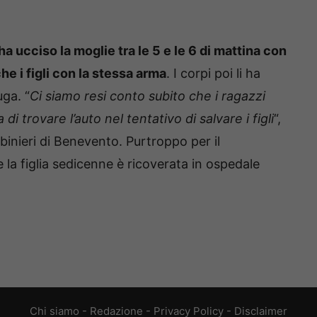
ha ucciso la moglie tra le 5 e le 6 di mattina con
e i figli con la stessa arma
. I corpi poi li ha
uga. “
Ci siamo resi conto subito che i ragazzi
a di trovare l’auto nel tentativo di salvare i figli
“,
inieri di Benevento. Purtroppo per il
 la figlia sedicenne è ricoverata in ospedale
Chi siamo
-
Redazione
-
Privacy Policy
-
Disclaimer