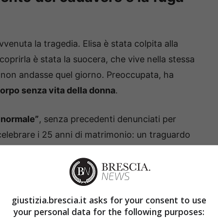
venuta la tragedia. Elisa è stata colpita alla
A scoprirla è stata la suocera, che vive nella stessa
 non andasse quel giorno. Preoccupata, ha
corpo senza vita della donna
.
 “normale”
, senza precedenti denunciati per
celebrare i 25 anni di matrimonio: un traguardo
cupo. Vicini, amici e parenti erano convinti che
giustizia.brescia.it asks for your consent to use
your personal data for the following purposes: