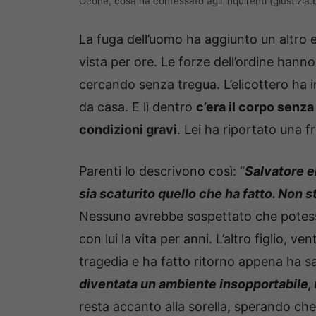
Ocone, cosa ha confessato agli inquirenti (giustizia.b
La fuga dell’uomo ha aggiunto un altro 
vista per ore. Le forze dell’ordine hann
cercando senza tregua. L’elicottero ha in
da casa. E lì dentro
c’era il corpo senza
condizioni gravi
. Lei ha riportato una 
Parenti lo descrivono così: “
Salvatore e
sia scaturito quello che ha fatto. Non 
Nessuno avrebbe sospettato che potess
con lui la vita per anni. L’altro figlio, v
tragedia e ha fatto ritorno appena ha 
diventata un ambiente insopportabile, 
resta accanto alla sorella, sperando che 