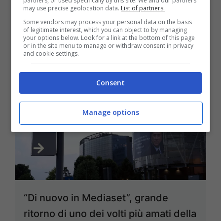
partners, or used specifically by this site. We and our partners
may use precise geolocation data.
List of partners.
25 Agosto 2025
Some vendors may process your personal data on the basis
of legitimate interest, which you can object to by managing
your options below. Look for a link at the bottom of this page
or in the site menu to manage or withdraw consent in privacy
and cookie settings.
Consent
Manage options
“Di nuovo in Mediaset”, grande
ritorno di uno dei volti più amati della