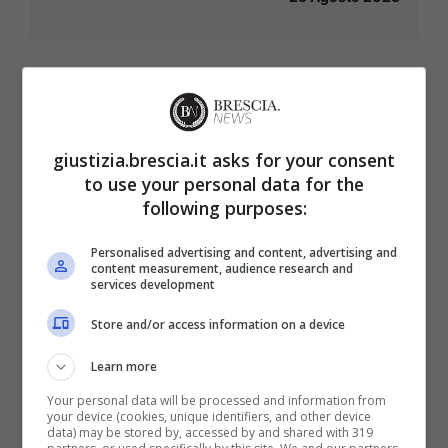
giustizia.brescia.it asks for your consent
to use your personal data for the
following purposes:
Personalised advertising and content, advertising and
content measurement, audience research and
services development
Store and/or access information on a device
Learn more
“E’ fuori controllo”, Belen ancora
Your personal data will be processed and information from
innamorata di Stefano? Parla la sua
your device (cookies, unique identifiers, and other device
data) may be stored by, accessed by and shared with 319
amica