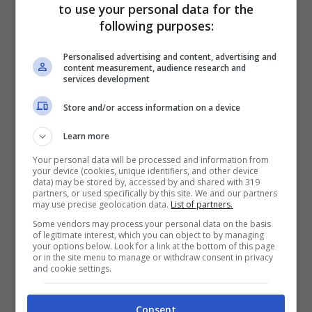
to use your personal data for the
following purposes:
Personalised advertising and content, advertising and
content measurement, audience research and
services development
Store and/or access information on a device
Learn more
Your personal data will be processed and information from
your device (cookies, unique identifiers, and other device
data) may be stored by, accessed by and shared with 319
partners, or used specifically by this site. We and our partners
may use precise geolocation data.
List of partners.
Some vendors may process your personal data on the basis
of legitimate interest, which you can object to by managing
your options below. Look for a link at the bottom of this page
U&D, arriva l’ultima news, a salire sul
or in the site menu to manage or withdraw consent in privacy
and cookie settings.
trono dopo Rosario sarà lui: è un ex
tronista
Consent