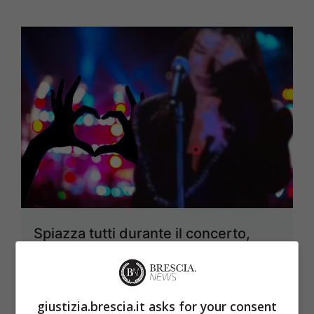
Spiazza tutti durante il concerto,
scoppia in lacrime: pubblico
preoccupato
21 Settembre 2025
giustizia.brescia.it asks for your consent