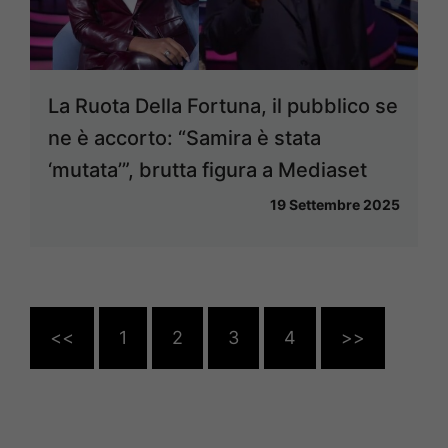
La Ruota Della Fortuna, il pubblico se
ne è accorto: “Samira è stata
‘mutata’”, brutta figura a Mediaset
19 Settembre 2025
<<
1
2
3
4
>>