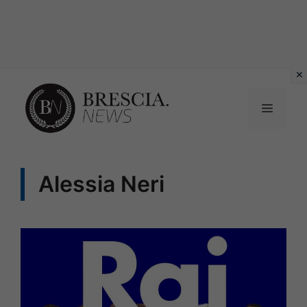
Vai
al
MENU
contenuto
Alessia Neri